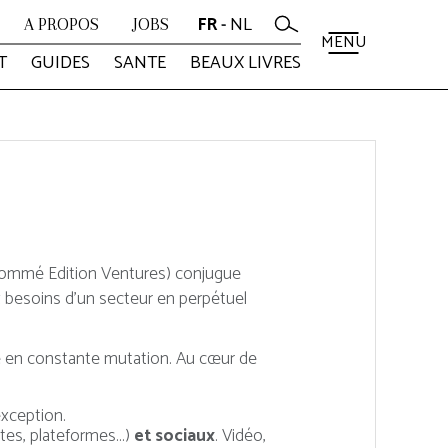
FR
NL
A PROPOS
JOBS
MENU
T
GUIDES
SANTE
BEAUX LIVRES
 nommé Edition Ventures) conjugue
x besoins d’un secteur en perpétuel
e en constante mutation. Au cœur de
exception.
ites, plateformes...)
et sociaux
. Vidéo,