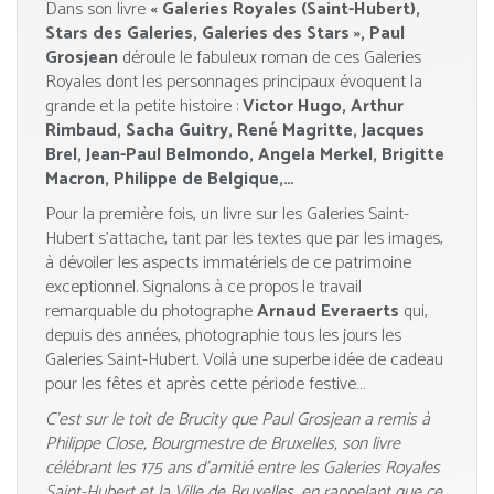
Dans son livre
« Galeries Royales (Saint-Hubert),
Stars des Galeries, Galeries des Stars »,
Paul
Grosjean
déroule le fabuleux roman de ces Galeries
Royales dont les personnages principaux évoquent la
grande et la petite histoire :
Victor Hugo, Arthur
Rimbaud, Sacha Guitry, René Magritte, Jacques
Brel, Jean-Paul Belmondo, Angela Merkel, Brigitte
Macron, Philippe de Belgique,…
Pour la première fois, un livre sur les Galeries Saint-
Hubert s’attache, tant par les textes que par les images,
à dévoiler les aspects immatériels de ce patrimoine
exceptionnel. Signalons à ce propos le travail
remarquable du photographe
Arnaud Everaerts
qui,
depuis des années, photographie tous les jours les
Galeries Saint-Hubert. Voilà une superbe idée de cadeau
pour les fêtes et après cette période festive…
C’est sur le toit de Brucity que Paul Grosjean a remis à
Philippe Close, Bourgmestre de Bruxelles, son livre
célébrant les 175 ans d’amitié entre les Galeries Royales
Saint-Hubert et la Ville de Bruxelles, en rappelant que ce