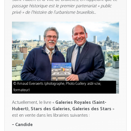
passage historique est le premier partenariat « public
privé » de l’histoire de l’urbanisme bruxellois…
Arnaud Everaerts (photographe, Photo Gallery asbl-vzw,
formateur)
Actuellement, le livre «
Galeries Royales (Saint-
Hubert), Stars des Galeries, Galeries des Stars
»
est en vente dans les librairies suivantes :
– Candide