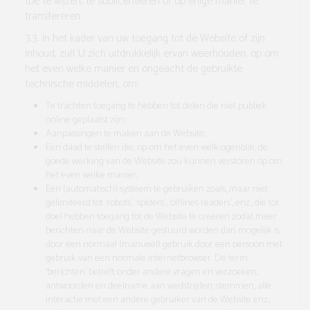
toe te wijzen, te sublicentiëren of op enige manier te
transfereren.
3.3.
In het kader van uw toegang tot de Website of zijn
inhoud, zult U zich uitdrukkelijk ervan weerhouden, op om
het even welke manier en ongeacht de gebruikte
technische middelen, om:
Te trachten toegang te hebben tot delen die niet publiek
online geplaatst zijn;
Aanpassingen te maken aan de Website;
Een daad te stellen die, op om het even welk ogenblik, de
goede werking van de Website zou kunnen verstoren op om
het even welke manier;
Een (automatisch) systeem te gebruiken zoals, maar niet
gelimiteerd tot ‘robots’, ‘spiders’, ‘offlines readers’, enz., die tot
doel hebben toegang tot de Website te creëren zodat meer
berichten naar de Website gestuurd worden dan mogelijk is
door een normaal (manueel) gebruik door een persoon met
gebruik van een normale internetbrowser. De term
‘berichten’ betreft onder andere vragen en verzoeken,
antwoorden en deelname aan wedstrijden, stemmen, alle
interactie met een andere gebruiker van de Website enz.,