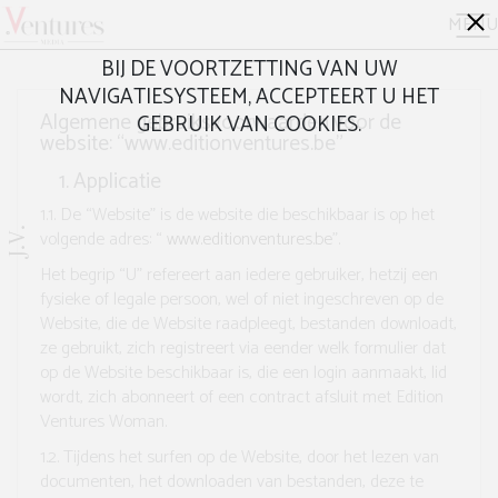
MENU
BIJ DE VOORTZETTING VAN UW
NAVIGATIESYSTEEM, ACCEPTEERT U HET
Algemene gebruiksvoorwaarden voor de
GEBRUIK VAN COOKIES.
website: “
www.editionventures.be”
Applicatie
1.1.
De “Website” is de website die beschikbaar is op het
J.V.
volgende adres: “
www.editionventures.be
”.
Het begrip “U” refereert aan iedere gebruiker, hetzij een
fysieke of legale persoon, wel of niet ingeschreven op de
Website, die de Website raadpleegt, bestanden downloadt,
ze gebruikt, zich registreert via eender welk formulier dat
op de Website beschikbaar is, die een login aanmaakt, lid
wordt, zich abonneert of een contract afsluit met Edition
Ventures Woman.
1.2.
Tijdens het surfen op de Website, door het lezen van
documenten, het downloaden van bestanden, deze te