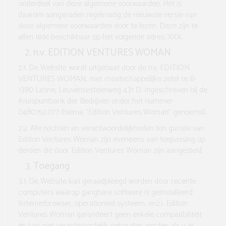
onderdeel van deze algemene voorwaarden. Het is
daarom aangeraden regelmatig de nieuwste versie van
deze algemene voorwaarden door te lezen. Deze zijn te
allen tijde beschikbaar op het volgende adres: XXX.
n.v. EDITION VENTURES WOMAN
2.1.
De Website wordt uitgebaat door de n.v. EDITION
VENTURES WOMAN, met maatschappelijke zetel te B-
1380 Lasne, Leuvensesteenweg 431 D, ingeschreven bij de
Kruispuntbank der Bedrijven onder het nummer
0480.152.077 (hierna “
Edition Ventures Woman”
genoemd).
2.2.
Alle rechten en verantwoordelijkheden ten gunste van
Edition Ventures Woman zijn eveneens van toepassing op
derden die door Edition Ventures Woman zijn aangesteld.
Toegang
3.1.
De Website kan geraadpleegd worden door recente
computers waarop gangbare software is geïnstalleerd
(internetbrowser, operationeel systeem, enz.). Edition
Ventures Woman garandeert geen enkele compatibiliteit
en kan niet verantwoordelijk gehouden worden als u er