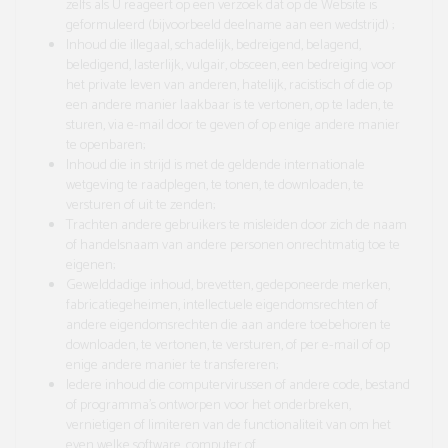
zelfs als U reageert op een verzoek dat op de Website is
geformuleerd (bijvoorbeeld deelname aan een wedstrijd) ;
Inhoud die illegaal, schadelijk, bedreigend, belagend,
beledigend, lasterlijk, vulgair, obsceen, een bedreiging voor
het private leven van anderen, hatelijk, racistisch of die op
een andere manier laakbaar is te vertonen, op te laden, te
sturen, via e-mail door te geven of op enige andere manier
te openbaren;
Inhoud die in strijd is met de geldende internationale
wetgeving te raadplegen, te tonen, te downloaden, te
versturen of uit te zenden;
Trachten andere gebruikers te misleiden door zich de naam
of handelsnaam van andere personen onrechtmatig toe te
eigenen;
Gewelddadige inhoud, brevetten, gedeponeerde merken,
fabricatiegeheimen, intellectuele eigendomsrechten of
andere eigendomsrechten die aan andere toebehoren te
downloaden, te vertonen, te versturen, of per e-mail of op
enige andere manier te transfereren;
Iedere inhoud die computervirussen of andere code, bestand
of programma’s ontworpen voor het onderbreken,
vernietigen of limiteren van de functionaliteit van om het
even welke software, computer of