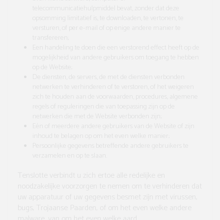
telecommunicatiehulpmiddel bevat, zonder dat deze
opsomming limitatief is, te downloaden, te vertonen, te
versturen, of per e-mail of op enige andere manier te
transfereren;
Een handeling te doen die een verstorend effect heeft op de
mogelijkheid van andere gebruikers om toegang te hebben
op de Website;
De diensten, de servers, de met de diensten verbonden
netwerken te verhinderen of te verstoren, of het weigeren
zich te houden aan de voorwaarden, procedures, algemene
regels of reguleringen die van toepassing zijn op de
netwerken die met de Website verbonden zijn;
Eén of meerdere andere gebruikers van de Website of zijn
inhoud te belagen op om het even welke manier;
Persoonlijke gegevens betreffende andere gebruikers te
verzamelen en op te slaan.
Tenslotte verbindt u zich ertoe alle redelijke en
noodzakelijke voorzorgen te nemen om te verhinderen dat
uw apparatuur of uw gegevens besmet zijn met virussen,
bugs, Trojaanse Paarden, of om het even welke andere
malware, van om het even welke aard.