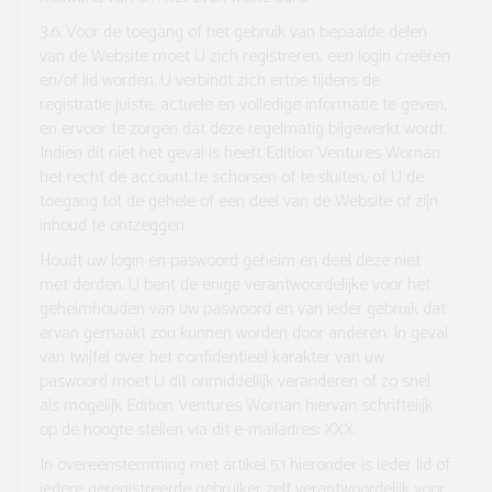
3.6.
Voor de toegang of het gebruik van bepaalde delen
van de Website moet U zich registreren, een login creëren
en/of lid worden. U verbindt zich ertoe tijdens de
registratie juiste, actuele en volledige informatie te geven,
en ervoor te zorgen dat deze regelmatig bijgewerkt wordt.
Indien dit niet het geval is heeft Edition Ventures Woman
het recht de account te schorsen of te sluiten, of U de
toegang tot de gehele of een deel van de Website of zijn
inhoud te ontzeggen.
Houdt uw login en paswoord geheim en deel deze niet
met derden. U bent de enige verantwoordelijke voor het
geheimhouden van uw paswoord en van ieder gebruik dat
ervan gemaakt zou kunnen worden door anderen. In geval
van twijfel over het confidentieel karakter van uw
paswoord moet U dit onmiddellijk veranderen of zo snel
als mogelijk Edition Ventures Woman hiervan schriftelijk
op de hoogte stellen via dit e-mailadres: XXX.
In overeenstemming met artikel 5.1 hieronder is ieder lid of
iedere geregistreerde gebruiker zelf verantwoordelijk voor